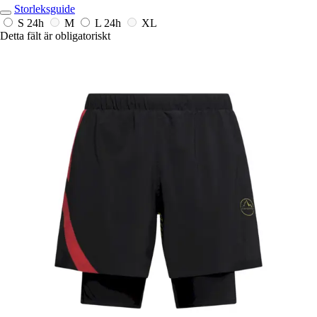
Storleksguide
S
24h
M
L
24h
XL
Detta fält är obligatoriskt