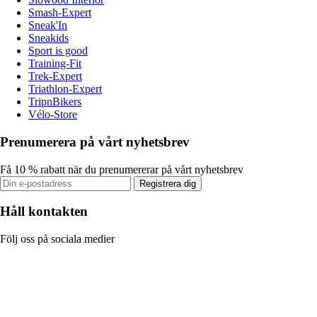
Smash-Expert
Sneak'In
Sneakids
Sport is good
Training-Fit
Trek-Expert
Triathlon-Expert
TripnBikers
Vélo-Store
Prenumerera på vårt nyhetsbrev
Få 10 % rabatt när du prenumererar på vårt nyhetsbrev
Registrera dig
Håll kontakten
Följ oss på sociala medier