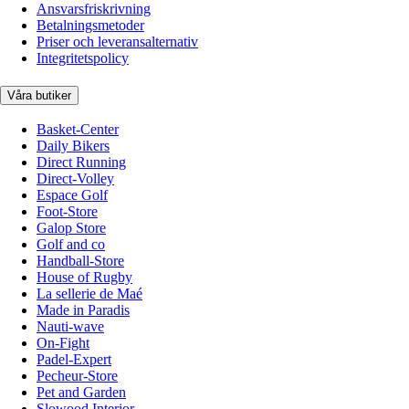
Ansvarsfriskrivning
Betalningsmetoder
Priser och leveransalternativ
Integritetspolicy
Våra butiker
Basket-Center
Daily Bikers
Direct Running
Direct-Volley
Espace Golf
Foot-Store
Galop Store
Golf and co
Handball-Store
House of Rugby
La sellerie de Maé
Made in Paradis
Nauti-wave
On-Fight
Padel-Expert
Pecheur-Store
Pet and Garden
Slowood Interior