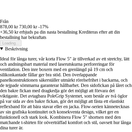
Från
878,00 kr
730,00 kr
-17%
+36,50 kr
erbjuds pa din nasta bestallning
Krediteras efter att din
bestallning har bekraftats
Loading...
Beskrivning
Ideal för långa turer, vår korta Flow 5" är tillverkad av ett stretchy, lätt
och andningsbart material med laserutskurna perforeringar för
ventilation. Den inre boxern med en grenlängd på 19 cm och
silikonkantade fållar ger bra stöd. Den överlappande
panelkonstruktionen säkerställer utmärkt rörelsefrihet i backarna, och
de tejpade sömmarna garanterar hållbarhet. Den sidofickan på låret och
den bakre fickan med dragkedja gör det möjligt att förvara det
viktigaste. Det avtagbara PoleGrip Systemet, som består av två öglor
på var sida av den bakre fickan, gör det möjligt att fästa ett elastiskt
reflexband för att bära stavar eller en jacka. Flow-serien kännetecknas
av sin grafiska kontinuitet och konsekventa design, vilket ger en
funktionell och stark look. Kombinera Flow 5" shortsen med den
matchande t-shirten för oöverträffad komfort och stil, oavsett hur långa
dina turer är.