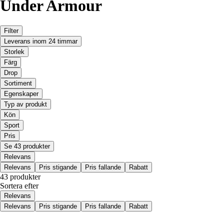
Under Armour
Filter
Leverans inom 24 timmar
Storlek
Färg
Drop
Sortiment
Egenskaper
Typ av produkt
Kön
Sport
Pris
Se 43 produkter
Relevans
Relevans
Pris stigande
Pris fallande
Rabatt
43 produkter
Sortera efter
Relevans
Relevans
Pris stigande
Pris fallande
Rabatt