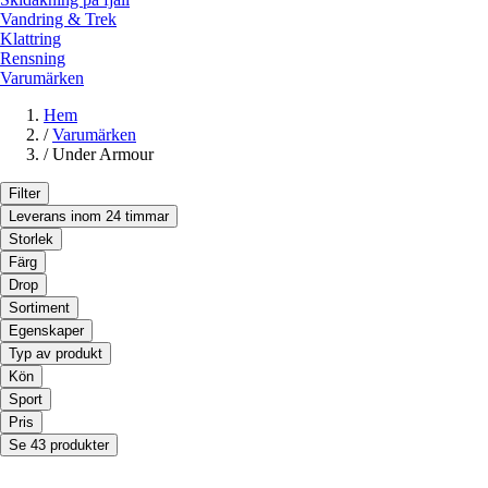
Vandring & Trek
Klattring
Rensning
Varumärken
Hem
/
Varumärken
/
Under Armour
Filter
Leverans inom 24 timmar
Storlek
Färg
Drop
Sortiment
Egenskaper
Typ av produkt
Kön
Sport
Pris
Se 43 produkter