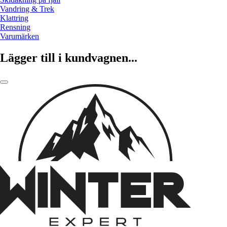
Vandring & Trek
Klattring
Rensning
Varumärken
Lägger till i kundvagnen...