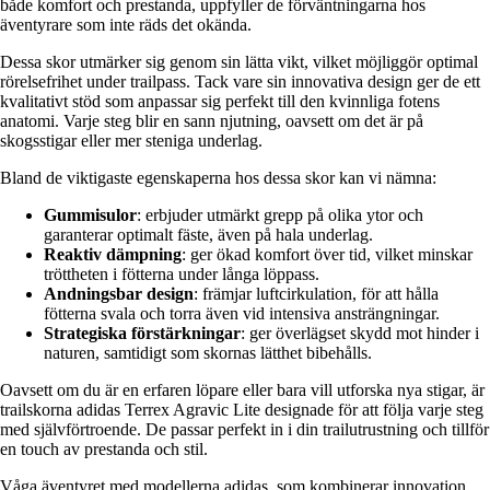
både komfort och prestanda, uppfyller de förväntningarna hos
äventyrare som inte räds det okända.
Dessa skor utmärker sig genom sin lätta vikt, vilket möjliggör optimal
rörelsefrihet under trailpass. Tack vare sin innovativa design ger de ett
kvalitativt stöd som anpassar sig perfekt till den kvinnliga fotens
anatomi. Varje steg blir en sann njutning, oavsett om det är på
skogsstigar eller mer steniga underlag.
Bland de viktigaste egenskaperna hos dessa skor kan vi nämna:
Gummisulor
: erbjuder utmärkt grepp på olika ytor och
garanterar optimalt fäste, även på hala underlag.
Reaktiv dämpning
: ger ökad komfort över tid, vilket minskar
tröttheten i fötterna under långa löppass.
Andningsbar design
: främjar luftcirkulation, för att hålla
fötterna svala och torra även vid intensiva ansträngningar.
Strategiska förstärkningar
: ger överlägset skydd mot hinder i
naturen, samtidigt som skornas lätthet bibehålls.
Oavsett om du är en erfaren löpare eller bara vill utforska nya stigar, är
trailskorna adidas Terrex Agravic Lite designade för att följa varje steg
med självförtroende. De passar perfekt in i din trailutrustning och tillför
en touch av prestanda och stil.
Våga äventyret med modellerna adidas, som kombinerar innovation