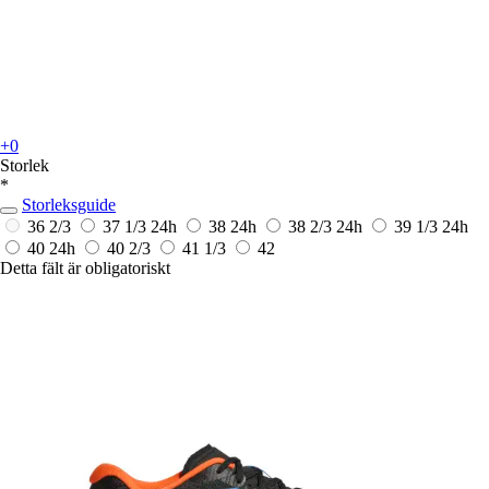
+0
Storlek
*
Storleksguide
36 2/3
37 1/3
24h
38
24h
38 2/3
24h
39 1/3
24h
40
24h
40 2/3
41 1/3
42
Detta fält är obligatoriskt