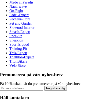
Made in Paradis
Nauti-wave
On-Fight
Padel-Expert
Pecheur-Store
Pet and Garden
Slowood Interior
Smash-Expert
Sneak'In
Sneakids
Sport is good
Training-Fit
Trek-Expert
Triathlon-Expert
TripnBikers
Vélo-Store
Prenumerera på vårt nyhetsbrev
Få 10 % rabatt när du prenumererar på vårt nyhetsbrev
Registrera dig
Håll kontakten