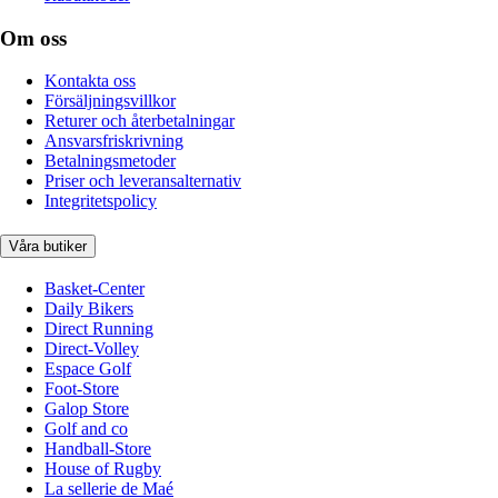
Om oss
Kontakta oss
Försäljningsvillkor
Returer och återbetalningar
Ansvarsfriskrivning
Betalningsmetoder
Priser och leveransalternativ
Integritetspolicy
Våra butiker
Basket-Center
Daily Bikers
Direct Running
Direct-Volley
Espace Golf
Foot-Store
Galop Store
Golf and co
Handball-Store
House of Rugby
La sellerie de Maé