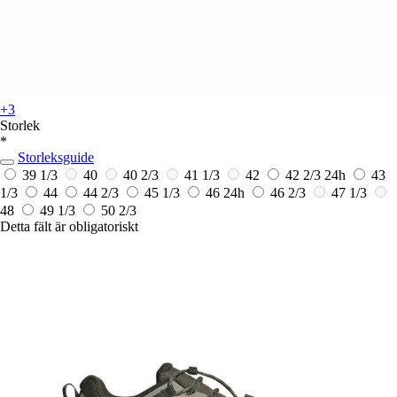
+3
Storlek
*
Storleksguide
39 1/3
40
40 2/3
41 1/3
42
42 2/3
24h
43
1/3
44
44 2/3
45 1/3
46
24h
46 2/3
47 1/3
48
49 1/3
50 2/3
Detta fält är obligatoriskt