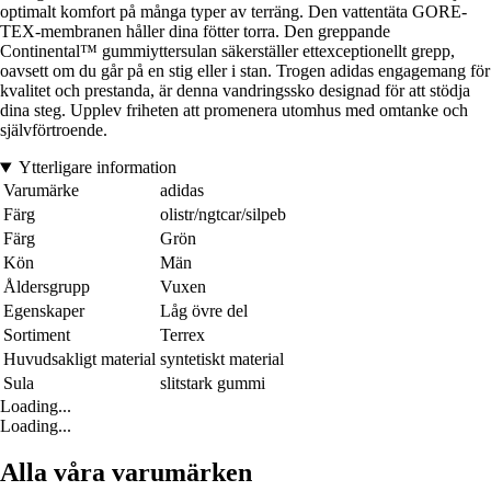
optimalt komfort på många typer av terräng. Den vattentäta GORE-
TEX-membranen håller dina fötter torra. Den greppande
Continental™ gummiyttersulan säkerställer ettexceptionellt grepp,
oavsett om du går på en stig eller i stan. Trogen adidas engagemang för
kvalitet och prestanda, är denna vandringssko designad för att stödja
dina steg. Upplev friheten att promenera utomhus med omtanke och
självförtroende.
Ytterligare information
Varumärke
adidas
Färg
olistr/ngtcar/silpeb
Färg
Grön
Kön
Män
Åldersgrupp
Vuxen
Egenskaper
Låg övre del
Sortiment
Terrex
Huvudsakligt material
syntetiskt material
Sula
slitstark gummi
Loading...
Loading...
Alla våra varumärken