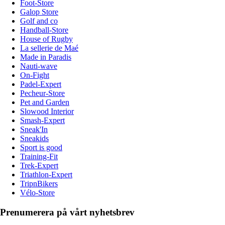
Foot-Store
Galop Store
Golf and co
Handball-Store
House of Rugby
La sellerie de Maé
Made in Paradis
Nauti-wave
On-Fight
Padel-Expert
Pecheur-Store
Pet and Garden
Slowood Interior
Smash-Expert
Sneak'In
Sneakids
Sport is good
Training-Fit
Trek-Expert
Triathlon-Expert
TripnBikers
Vélo-Store
Prenumerera på vårt nyhetsbrev