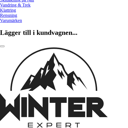
Vandring & Trek
Klattring
Rensning
Varumärken
Lägger till i kundvagnen...