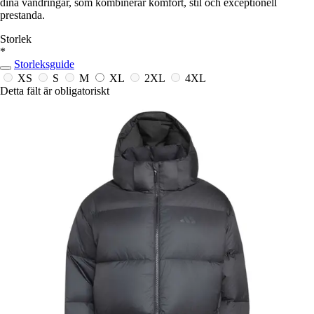
dina vandringar, som kombinerar komfort, stil och exceptionell
prestanda.
Storlek
*
Storleksguide
XS
S
M
XL
2XL
4XL
Detta fält är obligatoriskt