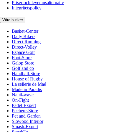
Priser och leveransalternativ
Integritetspolicy
Våra butiker
Basket-Center
Daily Bikers
Direct Running
Direct-Volley
Espace Golf
Foot-Store
Galop Store
Golf and co
Handball-Store
House of Rugby
La sellerie de Maé
Made in Paradis
Nauti-wave
On-Fight
Padel-Expert
Pecheur-Store
Pet and Garden
Slowood Interior
Smash-Expert
Sneak'In