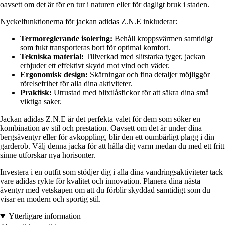
oavsett om det är för en tur i naturen eller för dagligt bruk i staden.
Nyckelfunktionerna för jackan adidas Z.N.E inkluderar:
Termoreglerande isolering:
Behåll kroppsvärmen samtidigt
som fukt transporteras bort för optimal komfort.
Tekniska material:
Tillverkad med slitstarka tyger, jackan
erbjuder ett effektivt skydd mot vind och väder.
Ergonomisk design:
Skärningar och fina detaljer möjliggör
rörelsefrihet för alla dina aktiviteter.
Praktisk:
Utrustad med blixtlåsfickor för att säkra dina små
viktiga saker.
Jackan adidas Z.N.E är det perfekta valet för dem som söker en
kombination av stil och prestation. Oavsett om det är under dina
bergsäventyr eller för avkoppling, blir den ett oumbärligt plagg i din
garderob. Välj denna jacka för att hålla dig varm medan du med ett fritt
sinne utforskar nya horisonter.
Investera i en outfit som stödjer dig i alla dina vandringsaktiviteter tack
vare adidas rykte för kvalitet och innovation. Planera dina nästa
äventyr med vetskapen om att du förblir skyddad samtidigt som du
visar en modern och sportig stil.
Ytterligare information