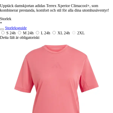
Upptäck damskjortan adidas Terrex Xperior Climacool+, som
kombinerar prestanda, komfort och stil för alla dina utomhusäventyr!
Storlek
*
Storleksguide
S
24h
M
24h
L
24h
XL
24h
2XL
Detta fält är obligatoriskt