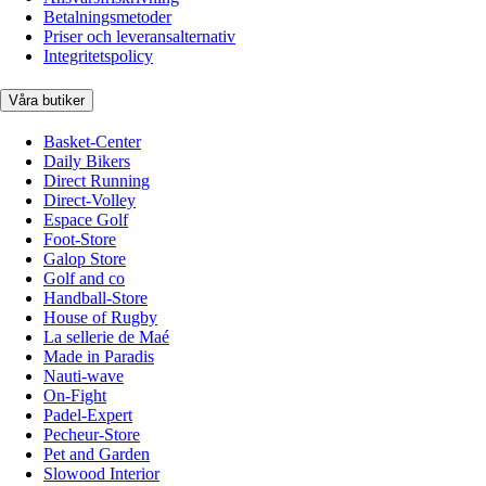
Betalningsmetoder
Priser och leveransalternativ
Integritetspolicy
Våra butiker
Basket-Center
Daily Bikers
Direct Running
Direct-Volley
Espace Golf
Foot-Store
Galop Store
Golf and co
Handball-Store
House of Rugby
La sellerie de Maé
Made in Paradis
Nauti-wave
On-Fight
Padel-Expert
Pecheur-Store
Pet and Garden
Slowood Interior