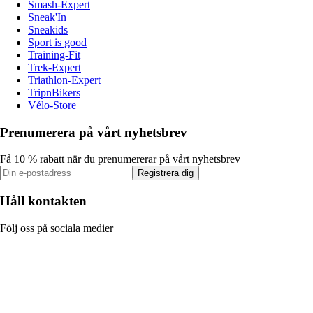
Smash-Expert
Sneak'In
Sneakids
Sport is good
Training-Fit
Trek-Expert
Triathlon-Expert
TripnBikers
Vélo-Store
Prenumerera på vårt nyhetsbrev
Få 10 % rabatt när du prenumererar på vårt nyhetsbrev
Registrera dig
Håll kontakten
Följ oss på sociala medier