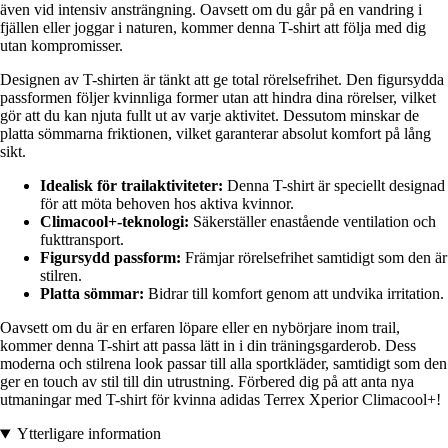
även vid intensiv ansträngning. Oavsett om du går på en vandring i
fjällen eller joggar i naturen, kommer denna T-shirt att följa med dig
utan kompromisser.
Designen av T-shirten är tänkt att ge total rörelsefrihet. Den figursydda
passformen följer kvinnliga former utan att hindra dina rörelser, vilket
gör att du kan njuta fullt ut av varje aktivitet. Dessutom minskar de
platta sömmarna friktionen, vilket garanterar absolut komfort på lång
sikt.
Idealisk för trailaktiviteter:
Denna T-shirt är speciellt designad
för att möta behoven hos aktiva kvinnor.
Climacool+-teknologi:
Säkerställer enastående ventilation och
fukttransport.
Figursydd passform:
Främjar rörelsefrihet samtidigt som den är
stilren.
Platta sömmar:
Bidrar till komfort genom att undvika irritation.
Oavsett om du är en erfaren löpare eller en nybörjare inom trail,
kommer denna T-shirt att passa lätt in i din träningsgarderob. Dess
moderna och stilrena look passar till alla sportkläder, samtidigt som den
ger en touch av stil till din utrustning. Förbered dig på att anta nya
utmaningar med T-shirt för kvinna adidas Terrex Xperior Climacool+!
Ytterligare information