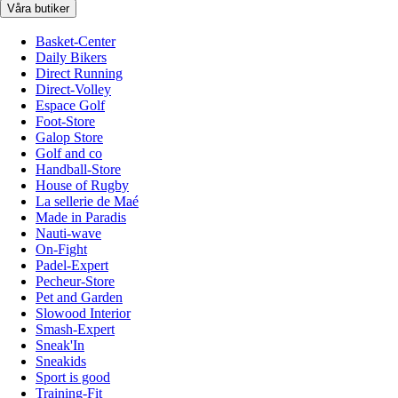
Våra butiker
Basket-Center
Daily Bikers
Direct Running
Direct-Volley
Espace Golf
Foot-Store
Galop Store
Golf and co
Handball-Store
House of Rugby
La sellerie de Maé
Made in Paradis
Nauti-wave
On-Fight
Padel-Expert
Pecheur-Store
Pet and Garden
Slowood Interior
Smash-Expert
Sneak'In
Sneakids
Sport is good
Training-Fit