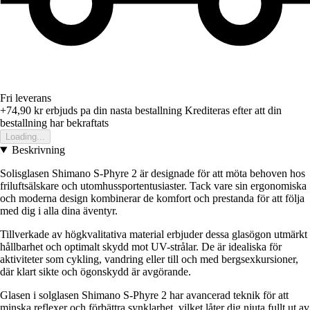
Fri leverans
+74,90 kr
erbjuds pa din nasta bestallning
Krediteras efter att din
bestallning har bekraftats
Loading...
Beskrivning
Solisglasen Shimano S-Phyre 2 är designade för att möta behoven hos
friluftsälskare och utomhussportentusiaster. Tack vare sin ergonomiska
och moderna design kombinerar de komfort och prestanda för att följa
med dig i alla dina äventyr.
Tillverkade av högkvalitativa material erbjuder dessa glasögon utmärkt
hållbarhet och optimalt skydd mot UV-strålar. De är idealiska för
aktiviteter som cykling, vandring eller till och med bergsexkursioner,
där klart sikte och ögonskydd är avgörande.
Glasen i solglasen Shimano S-Phyre 2 har avancerad teknik för att
minska reflexer och förbättra synklarhet, vilket låter dig njuta fullt ut av