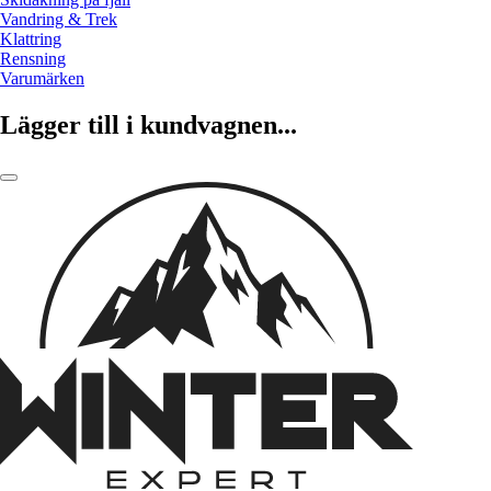
Vandring & Trek
Klattring
Rensning
Varumärken
Lägger till i kundvagnen...