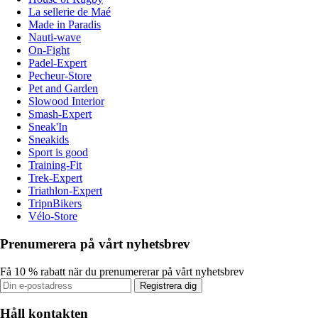
La sellerie de Maé
Made in Paradis
Nauti-wave
On-Fight
Padel-Expert
Pecheur-Store
Pet and Garden
Slowood Interior
Smash-Expert
Sneak'In
Sneakids
Sport is good
Training-Fit
Trek-Expert
Triathlon-Expert
TripnBikers
Vélo-Store
Prenumerera på vårt nyhetsbrev
Få 10 % rabatt när du prenumererar på vårt nyhetsbrev
Registrera dig
Håll kontakten