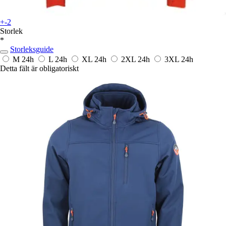
+-2
Storlek
*
Storleksguide
M
24h
L
24h
XL
24h
2XL
24h
3XL
24h
Detta fält är obligatoriskt