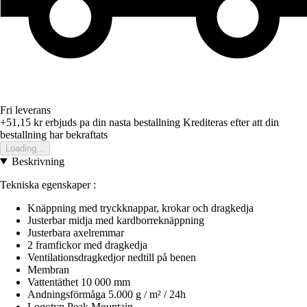
Fri leverans
+51,15 kr
erbjuds pa din nasta bestallning
Krediteras efter att din
bestallning har bekraftats
Loading...
Beskrivning
Tekniska egenskaper :
Knäppning med tryckknappar, krokar och dragkedja
Justerbar midja med kardborreknäppning
Justerbara axelremmar
2 framfickor med dragkedja
Ventilationsdragkedjor nedtill på benen
Membran
Vattentäthet 10 000 mm
Andningsförmåga 5.000 g / m² / 24h
Logotyp Peak Mountain