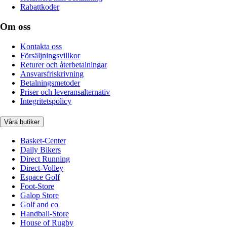
Rabattkoder
Om oss
Kontakta oss
Försäljningsvillkor
Returer och återbetalningar
Ansvarsfriskrivning
Betalningsmetoder
Priser och leveransalternativ
Integritetspolicy
Våra butiker
Basket-Center
Daily Bikers
Direct Running
Direct-Volley
Espace Golf
Foot-Store
Galop Store
Golf and co
Handball-Store
House of Rugby