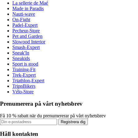
La sellerie de Maé
Made in Paradis
Nauti-wave
On-Fight
Padel-Expert
Pecheur-Store
Pet and Garden
Slowood Interior
Smash-Expert
Sneak'In
Sneakids
Sport is good
Training-Fit
Trek-Expert
Triathlon-Expert
TripnBikers
Vélo-Store
Prenumerera på vårt nyhetsbrev
Få 10 % rabatt när du prenumererar på vårt nyhetsbrev
Registrera dig
Håll kontakten