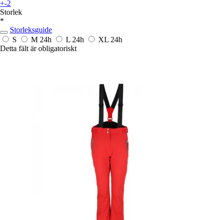
+-2
Storlek
*
Storleksguide
S
M
24h
L
24h
XL
24h
Detta fält är obligatoriskt