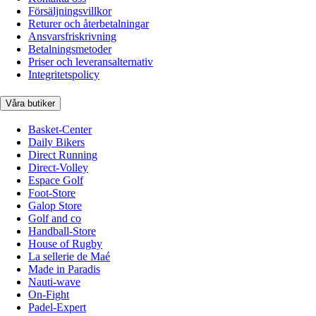
Försäljningsvillkor
Returer och återbetalningar
Ansvarsfriskrivning
Betalningsmetoder
Priser och leveransalternativ
Integritetspolicy
Våra butiker
Basket-Center
Daily Bikers
Direct Running
Direct-Volley
Espace Golf
Foot-Store
Galop Store
Golf and co
Handball-Store
House of Rugby
La sellerie de Maé
Made in Paradis
Nauti-wave
On-Fight
Padel-Expert