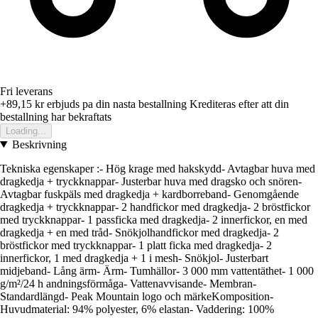
Fri leverans
+89,15 kr
erbjuds pa din nasta bestallning
Krediteras efter att din
bestallning har bekraftats
Loading...
Beskrivning
Tekniska egenskaper :- Hög krage med hakskydd- Avtagbar huva med
dragkedja + tryckknappar- Justerbar huva med dragsko och snören-
Avtagbar fuskpäls med dragkedja + kardborreband- Genomgående
dragkedja + tryckknappar- 2 handfickor med dragkedja- 2 bröstfickor
med tryckknappar- 1 passficka med dragkedja- 2 innerfickor, en med
dragkedja + en med tråd- Snökjolhandfickor med dragkedja- 2
bröstfickor med tryckknappar- 1 platt ficka med dragkedja- 2
innerfickor, 1 med dragkedja + 1 i mesh- Snökjol- Justerbart
midjeband- Lång ärm- Ärm- Tumhällor- 3 000 mm vattentäthet- 1 000
g/m²/24 h andningsförmåga- Vattenavvisande- Membran-
Standardlängd- Peak Mountain logo och märkeKomposition-
Huvudmaterial: 94% polyester, 6% elastan- Vaddering: 100%