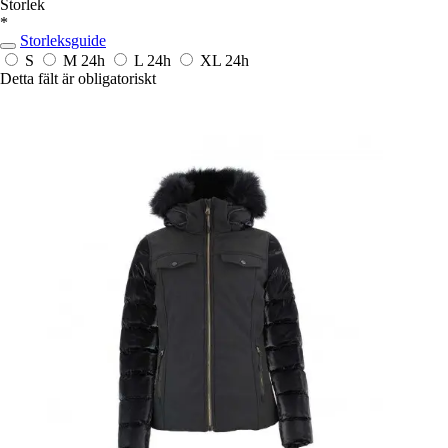
Storlek
*
Storleksguide
S
M
24h
L
24h
XL
24h
Detta fält är obligatoriskt