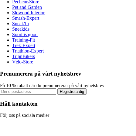
Pecheur-Store
Pet and Garden
Slowood Interior
Smash-Expert
Sneak'In
Sneakids
Sport is good
Training-Fit
Trek-Expert
Triathlon-Expert
TripnBikers
Vélo-Store
Prenumerera på vårt nyhetsbrev
Få 10 % rabatt när du prenumererar på vårt nyhetsbrev
Registrera dig
Håll kontakten
Följ oss på sociala medier