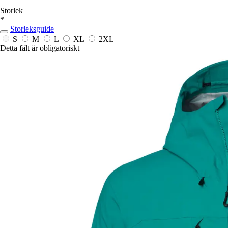
Storlek
*
Storleksguide
S
M
L
XL
2XL
Detta fält är obligatoriskt