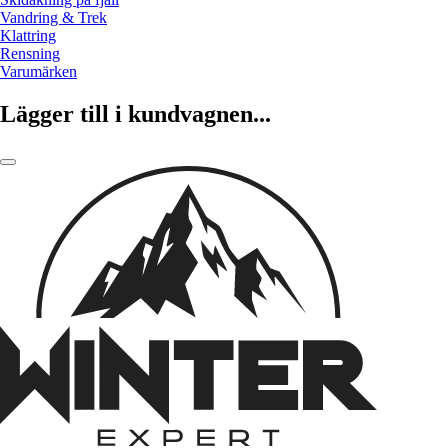
Vandring & Trek
Klattring
Rensning
Varumärken
Lägger till i kundvagnen...