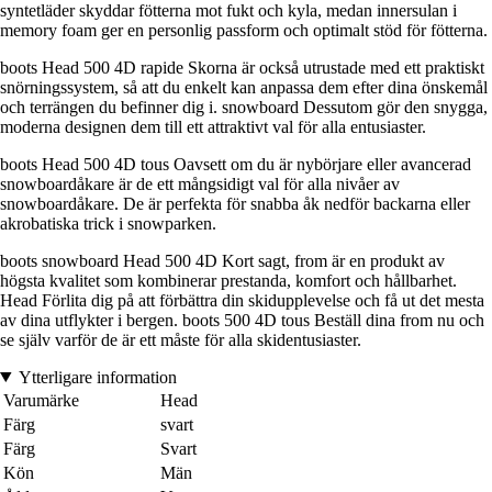
syntetläder skyddar fötterna mot fukt och kyla, medan innersulan i
memory foam ger en personlig passform och optimalt stöd för fötterna.
boots Head 500 4D rapide Skorna är också utrustade med ett praktiskt
snörningssystem, så att du enkelt kan anpassa dem efter dina önskemål
och terrängen du befinner dig i. snowboard Dessutom gör den snygga,
moderna designen dem till ett attraktivt val för alla entusiaster.
boots Head 500 4D tous Oavsett om du är nybörjare eller avancerad
snowboardåkare är de ett mångsidigt val för alla nivåer av
snowboardåkare. De är perfekta för snabba åk nedför backarna eller
akrobatiska trick i snowparken.
boots snowboard Head 500 4D Kort sagt, from är en produkt av
högsta kvalitet som kombinerar prestanda, komfort och hållbarhet.
Head Förlita dig på att förbättra din skidupplevelse och få ut det mesta
av dina utflykter i bergen. boots 500 4D tous Beställ dina from nu och
se själv varför de är ett måste för alla skidentusiaster.
Ytterligare information
Varumärke
Head
Färg
svart
Färg
Svart
Kön
Män