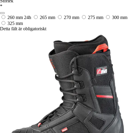
Storlek
*
260 mm
24h
265 mm
270 mm
275 mm
300 mm
325 mm
Detta fält är obligatoriskt