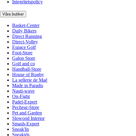
Integritetspolicy
Våra butiker
Basket-Center
Daily Bikers
Direct Running
Direct-Volley
Espace Golf
Foot-Store
Galop Store
Golf and co
Handball-Store
House of Rugby
La sellerie de Maé
Made in Paradis
Nauti-wave
On-Fight
Padel-Expert
Pecheur-Store
Pet and Garden
Slowood Interior
Smash-Expert
Sneak'In
Sneakids