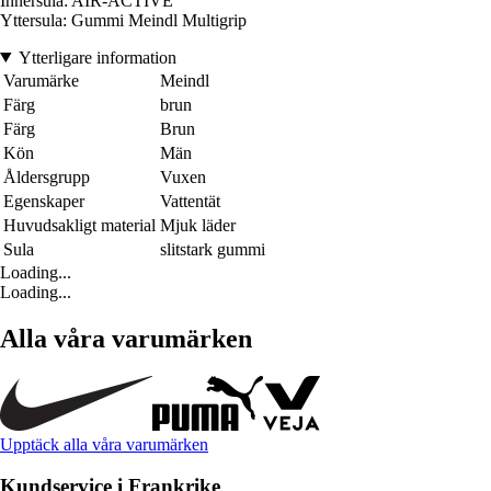
Innersula: AIR-ACTIVE
Yttersula: Gummi Meindl Multigrip
Ytterligare information
Varumärke
Meindl
Färg
brun
Färg
Brun
Kön
Män
Åldersgrupp
Vuxen
Egenskaper
Vattentät
Huvudsakligt material
Mjuk läder
Sula
slitstark gummi
Loading...
Loading...
Alla våra varumärken
Upptäck alla våra varumärken
Kundservice i Frankrike