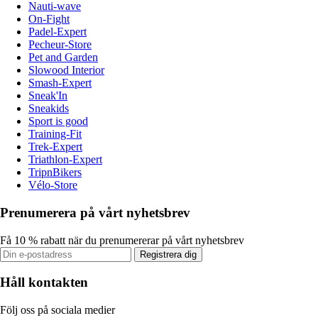
Nauti-wave
On-Fight
Padel-Expert
Pecheur-Store
Pet and Garden
Slowood Interior
Smash-Expert
Sneak'In
Sneakids
Sport is good
Training-Fit
Trek-Expert
Triathlon-Expert
TripnBikers
Vélo-Store
Prenumerera på vårt nyhetsbrev
Få 10 % rabatt när du prenumererar på vårt nyhetsbrev
Registrera dig
Håll kontakten
Följ oss på sociala medier