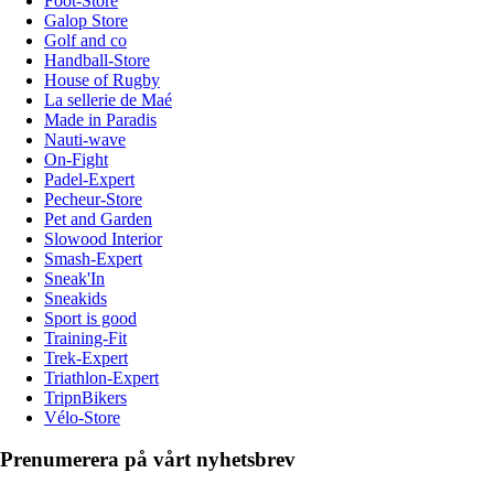
Foot-Store
Galop Store
Golf and co
Handball-Store
House of Rugby
La sellerie de Maé
Made in Paradis
Nauti-wave
On-Fight
Padel-Expert
Pecheur-Store
Pet and Garden
Slowood Interior
Smash-Expert
Sneak'In
Sneakids
Sport is good
Training-Fit
Trek-Expert
Triathlon-Expert
TripnBikers
Vélo-Store
Prenumerera på vårt nyhetsbrev