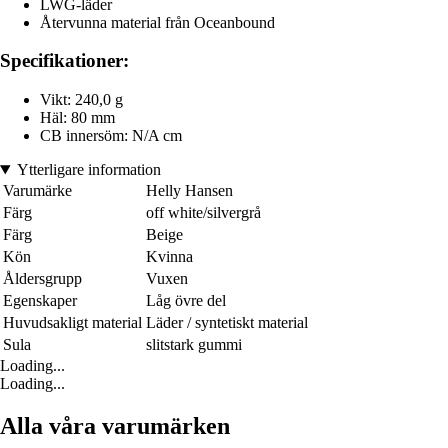
LWG-läder
Återvunna material från Oceanbound
Specifikationer:
Vikt: 240,0 g
Häl: 80 mm
CB innersöm: N/A cm
Ytterligare information
Varumärke
Helly Hansen
Färg
off white/silvergrå
Färg
Beige
Kön
Kvinna
Åldersgrupp
Vuxen
Egenskaper
Låg övre del
Huvudsakligt material
Läder / syntetiskt material
Sula
slitstark gummi
Loading...
Loading...
Alla våra varumärken