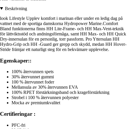
Beskrivning
look Lifestyle Upplev komfort i marinan eller under en ledig dag på
vattnet med de sportiga damskorna Hydropower Marine.Comfort
Bland funktionerna finns HH Lite-Frame- och HH Max-Vent-teknik
för lättviktsstöd och andningsförmåga, samt HH Max- och HH Quick
Dry-innersulan för en personlig, torr passform. Pro Yttersulan HH
Hydro-Grip och HH -Guard ger grepp och skydd, medan HH Hover-
Stride främjar ett naturligt steg för en bekvämare upplevelse.
Egenskaper::
100% återvunnen spets
30% återvunnet gummi
100 % återvunnet foder
Mellansula av 30% återvunnen EVA
100% RPET förstärkningsband och krageförstärkning
Strobel i 100 % återvunnen polyester
Mocka av premiumkvalitet
Certifieringar :
PFC-fri