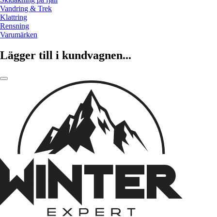
Vandring & Trek
Klattring
Rensning
Varumärken
Lägger till i kundvagnen...