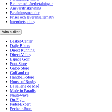
Returer och återbetalningar
Ansvarsfriskrivning
Betalningsmetoder
Priser och leveransalternativ
Integritetspolicy
Våra butiker
Basket-Center
Daily Bikers
Direct Running
Direct-Volley
Espace Golf
Foot-Store
Galop Store
Golf and co
Handball-Store
House of Rugby
La sellerie de Maé
Made in Paradis
Nauti-wave
On-Fight
Padel-Expert
Pecheur-Store