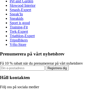
Pet and Garden
Slowood Interior
Smash-Expert
Sneak'In
Sneakids
Sport is good
Training-Fit
Trek-Expert
Triathlon-Expert
TripnBikers
Vélo-Store
Prenumerera på vårt nyhetsbrev
Få 10 % rabatt när du prenumererar på vårt nyhetsbrev
Registrera dig
Håll kontakten
Följ oss på sociala medier