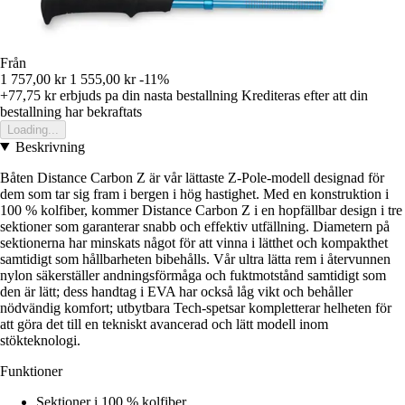
Från
1 757,00 kr
1 555,00 kr
-11%
+77,75 kr
erbjuds pa din nasta bestallning
Krediteras efter att din
bestallning har bekraftats
Loading...
Beskrivning
Båten Distance Carbon Z är vår lättaste Z-Pole-modell designad för
dem som tar sig fram i bergen i hög hastighet. Med en konstruktion i
100 % kolfiber, kommer Distance Carbon Z i en hopfällbar design i tre
sektioner som garanterar snabb och effektiv utfällning. Diametern på
sektionerna har minskats något för att vinna i lätthet och kompakthet
samtidigt som hållbarheten bibehålls. Vår ultra lätta rem i återvunnen
nylon säkerställer andningsförmåga och fuktmotstånd samtidigt som
den är lätt; dess handtag i EVA har också låg vikt och behåller
nödvändig komfort; utbytbara Tech-spetsar kompletterar helheten för
att göra det till en tekniskt avancerad och lätt modell inom
stökteknologi.
Funktioner
Sektioner i 100 % kolfiber