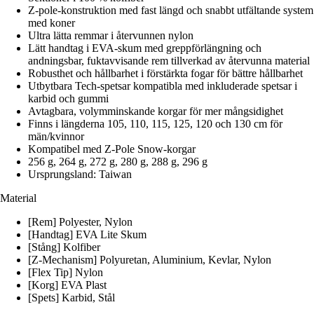
Z-pole-konstruktion med fast längd och snabbt utfältande system
med koner
Ultra lätta remmar i återvunnen nylon
Lätt handtag i EVA-skum med greppförlängning och
andningsbar, fuktavvisande rem tillverkad av återvunna material
Robusthet och hållbarhet i förstärkta fogar för bättre hållbarhet
Utbytbara Tech-spetsar kompatibla med inkluderade spetsar i
karbid och gummi
Avtagbara, volymminskande korgar för mer mångsidighet
Finns i längderna 105, 110, 115, 125, 120 och 130 cm för
män/kvinnor
Kompatibel med Z-Pole Snow-korgar
256 g, 264 g, 272 g, 280 g, 288 g, 296 g
Ursprungsland: Taiwan
Material
[Rem] Polyester, Nylon
[Handtag] EVA Lite Skum
[Stång] Kolfiber
[Z-Mechanism] Polyuretan, Aluminium, Kevlar, Nylon
[Flex Tip] Nylon
[Korg] EVA Plast
[Spets] Karbid, Stål