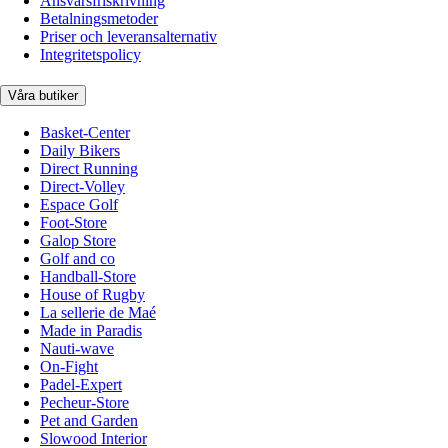
Ansvarsfriskrivning
Betalningsmetoder
Priser och leveransalternativ
Integritetspolicy
Våra butiker
Basket-Center
Daily Bikers
Direct Running
Direct-Volley
Espace Golf
Foot-Store
Galop Store
Golf and co
Handball-Store
House of Rugby
La sellerie de Maé
Made in Paradis
Nauti-wave
On-Fight
Padel-Expert
Pecheur-Store
Pet and Garden
Slowood Interior