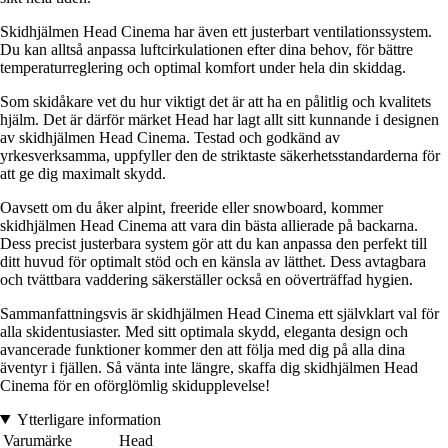
Skidhjälmen Head Cinema har även ett justerbart ventilationssystem.
Du kan alltså anpassa luftcirkulationen efter dina behov, för bättre
temperaturreglering och optimal komfort under hela din skiddag.
Som skidåkare vet du hur viktigt det är att ha en pålitlig och kvalitets
hjälm. Det är därför märket Head har lagt allt sitt kunnande i designen
av skidhjälmen Head Cinema. Testad och godkänd av
yrkesverksamma, uppfyller den de striktaste säkerhetsstandarderna för
att ge dig maximalt skydd.
Oavsett om du åker alpint, freeride eller snowboard, kommer
skidhjälmen Head Cinema att vara din bästa allierade på backarna.
Dess precist justerbara system gör att du kan anpassa den perfekt till
ditt huvud för optimalt stöd och en känsla av lätthet. Dess avtagbara
och tvättbara vaddering säkerställer också en oöverträffad hygien.
Sammanfattningsvis är skidhjälmen Head Cinema ett självklart val för
alla skidentusiaster. Med sitt optimala skydd, eleganta design och
avancerade funktioner kommer den att följa med dig på alla dina
äventyr i fjällen. Så vänta inte längre, skaffa dig skidhjälmen Head
Cinema för en oförglömlig skidupplevelse!
Ytterligare information
Varumärke
Head