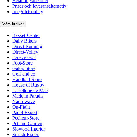
Betalningsmetoder
Priser och leveransalternativ
Integritetspolicy
Våra butiker
Basket-Center
Daily Bikers
Direct Running
Direct-Volley
Espace Golf
Foot-Store
Galop Store
Golf and co
Handball-Store
House of Rugby
La sellerie de Maé
Made in Paradis
Nauti-wave
On-Fight
Padel-Expert
Pecheur-Store
Pet and Garden
Slowood Interior
Smash-Expert