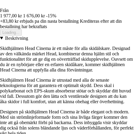
Från
1 977,00 kr
1 676,00 kr
-15%
+83,80 kr
erbjuds pa din nasta bestallning
Krediteras efter att din
bestallning har bekraftats
Loading...
Beskrivning
Skidhjälmen Head Cinema är ett måste för alla skidälskare. Designad
av den välkända märket Head, kombinerar denna hjälm stil och
funktionalitet för att ge dig en oöverträffad skidupplevelse. Oavsett om
du är en nybörjare eller en erfaren skidåkare, kommer skidhjälmen
Head Cinema att uppfylla alla dina förväntningar.
Skidhjälmen Head Cinema är utrustad med alla de senaste
teknologierna för att garantera ett optimalt skydd. Dess skal i
polykarbonat och EPS-skum absorberar stötar och skyddar ditt huvud
vid fall. Dessutom gör den lätta och ventilerade designen att du kan
åka skidor i full komfort, utan att känna obehag eller överhettning.
Designen på skidhjälmen Head Cinema är både elegant och modern.
Med sin strömlinjeformade form och sina livliga färger kommer den
inte att gå obemärkt förbi på backarna. Dess inbyggda visir skyddar
dig också från solens bländande ljus och väderförhållanden, för perfekt
sikt hela tiden.