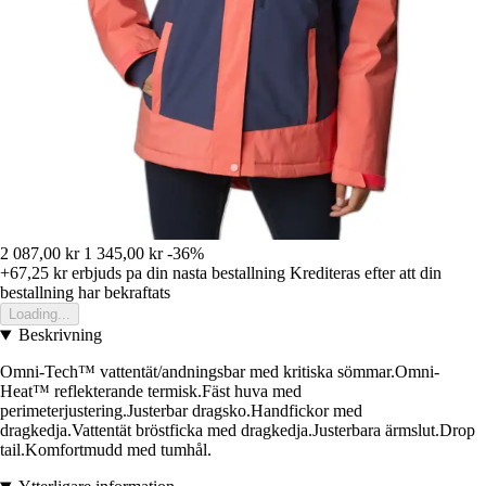
2 087,00 kr
1 345,00 kr
-36%
+67,25 kr
erbjuds pa din nasta bestallning
Krediteras efter att din
bestallning har bekraftats
Loading...
Beskrivning
Omni-Tech™ vattentät/andningsbar med kritiska sömmar.Omni-
Heat™ reflekterande termisk.Fäst huva med
perimeterjustering.Justerbar dragsko.Handfickor med
dragkedja.Vattentät bröstficka med dragkedja.Justerbara ärmslut.Drop
tail.Komfortmudd med tumhål.