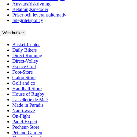
Ansvarsfriskrivning
Betalningsmetoder
Priser och leveransalternativ
Integritetspolicy
Våra butiker
Basket-Center
Daily Bikers
Direct Running
Direct-Volley
Espace Golf
Foot-Store
Galop Store
Golf and co
Handball-Store
House of Rugby
La sellerie de Maé
Made in Paradis
Nauti-wave
On-Fight
Padel-Expert
Pecheur-Store
Pet and Garden