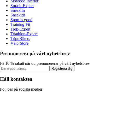
Slowood Interior
Smash-Expert
Sneak'In
Sneakids
Sport is good
Training-Fit
Trek-Expert
Triathlon-Expert
TripnBikers
Vélo-Store
Prenumerera på vårt nyhetsbrev
Få 10 % rabatt när du prenumererar på vårt nyhetsbrev
Registrera dig
Håll kontakten
Följ oss på sociala medier