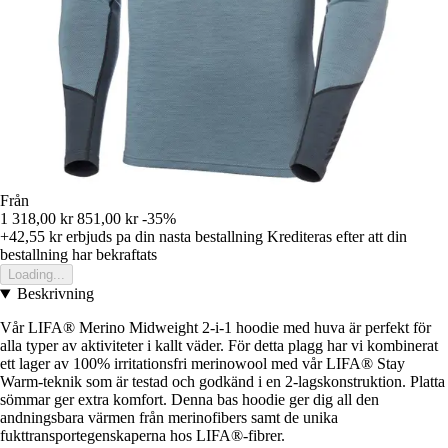
Från
1 318,00 kr
851,00 kr
-35%
+42,55 kr
erbjuds pa din nasta bestallning
Krediteras efter att din
bestallning har bekraftats
Loading...
Beskrivning
Vår LIFA® Merino Midweight 2-i-1 hoodie med huva är perfekt för
alla typer av aktiviteter i kallt väder. För detta plagg har vi kombinerat
ett lager av 100% irritationsfri merinowool med vår LIFA® Stay
Warm-teknik som är testad och godkänd i en 2-lagskonstruktion. Platta
sömmar ger extra komfort. Denna bas hoodie ger dig all den
andningsbara värmen från merinofibers samt de unika
fukttransportegenskaperna hos LIFA®-fibrer.