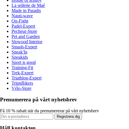
House of Rugby
La sellerie de Maé
Made in Paradis
Nauti-wave
On-Fight
Padel-Expert
Pecheur-Store
Pet and Garden
Slowood Interior
Smash-Expert
Sneak'In
Sneakids
Sport is good
Training-Fit
Trek-Expert
Triathlon-Expert
TripnBikers
Vélo-Store
Prenumerera på vårt nyhetsbrev
Få 10 % rabatt när du prenumererar på vårt nyhetsbrev
Registrera dig
Håll kontakten